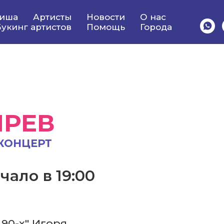
иша
Артисты
Новости
О нас
укинг артистов
Помощь
Города
ИРЕВ
КОНЦЕРТ
чало в 19:00
 90-х" Игоря