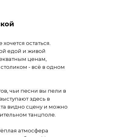
ской
де хочется остаться.
ой едой и живой
декватным ценам,
столиком - всё в одном
ов, чьи песни вы пели в
 выступают здесь в
ста видно сцену и можно
ительном танцполе.
тёплая атмосфера