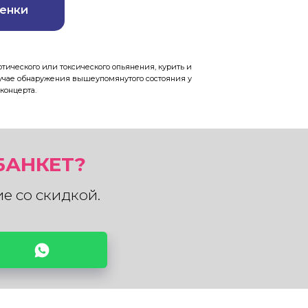
ценки
отического или токсического опьянения, курить и
лучае обнаружения вышеупомянутого состояния у
концерта.
БАНКЕТ?
е со скидкой.