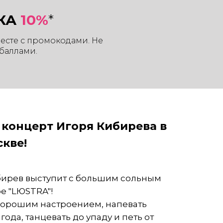
КА
10%
*
месте с промокодами. Не
баллами.
 концерт Игоря Кибирева в
скве!
ибирев выступит с большим сольным
ре "LЮSTRA"!
хорошим настроением, напевать
ода, танцевать до упаду и петь от