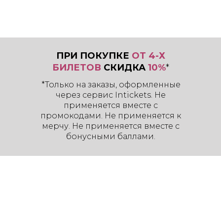
ПРИ ПОКУПКЕ
ОТ 4-Х
БИЛЕТОВ
СКИДКА
10%
*
*Только на заказы, оформленные
через сервис Intickets. Не
применяется вместе с
промокодами. Не применяется к
Билеты на летний концерт
мерчу. Не применяется вместе с
Игоря Кибирева в Москве с
бонусными баллами.
новой программой!
Игорь Кибирев приглашает вас
на концерт-вечеринку с новой
танцевальной программой 5
июня в Москве!