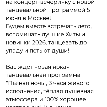
судьба" и "Танцуешь в стиле 90-
х". Работает в стиле легкий
танцевальный шансон.
Специальное предложение!
При покупке от 4х билетов -
скидка 10%!
Концерт пройдёт 5 июня 2026 в
ресторане Кобзарь по адресу
ул. Михайлова, 29с2. Начало в
20:00. Стоимость билетов от
2200 до 3000 руб.
Возрастное ограничение 12+. До
встречи на концерте!
КУПИТЬ БИЛЕТ