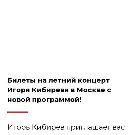
Будем вместе встречать лето,
вспоминать лучшие Хиты и
новинки 2026, танцевать до
упаду и петь от души!
Вас ждет новая яркая
танцевальная программа
"Пьяная ночь", 3 часа живого
исполнения, тёплая душевная
атмосфера и 100% хорошее
настроение! И в конце -
фотосессия с Игорем
Кибиревым!
Игорь Кибирев - молодой, но
уже очень популярный
шансонье из Читы. Автор хитов
"Над рекой", "Увы, не ты моя