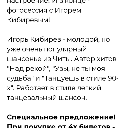
Категорически запрещается:
Приходить в состоянии алкогольного,
наркотического или токсического
опьянения, курить и проносить с собой
спиртные напитки. В случае обнаружения
вышеупомянутого состояния у зрителя, он
не будет допущен к просмотру концерта.