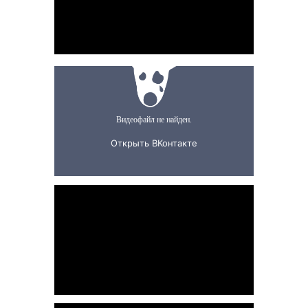
событий
?
Подписывайтесь на нашу рассылку и
первыми узнавайте о предстоящих
концертах, мероприятиях и новостях
beatconcert
Билетные операторы, с
которыми
мы работаем
*При покупке в этих кассах действует
НАЦЕНКА
билетного оператора.
Скидка 10% от 4-х человек не работает