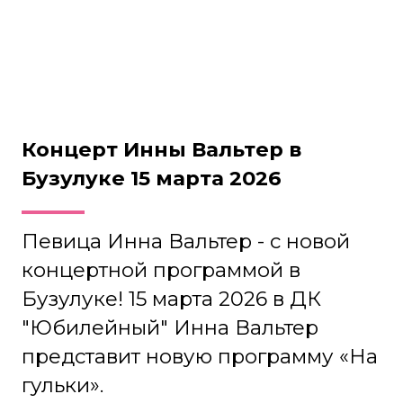
песни Инны Вальтер, а также
новинки 2025 и 2026 года - "Роза",
"Татарский взгляд", «К Надежде»,
«Верная» и другие.
Концерт Инны Вальтер 15 марта
будет незабываемым: вас ждет
2
часа любимых песен и
проникновенного исполнения,
хорошее настроение, живое
общение и автограф-сессия с
любимой исполнительницей!
Инна Вальтер — талантливая
певица родом с Алтая, автор
песен и музыкант. Она сама
пишет песни и музыку, играет на
гитаре и обладает прекрасным
голосом и неповторимым
тембром. Её песни набирают
миллионы просмотров в