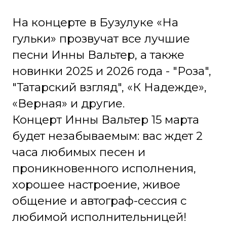
социальных сетях, а её часто
приглашают участвовать в
популярных ТВ-шоу, таких как
«Привет, Андрей».
Её песни о любви, разлуке,
дружбе, предательстве, надежде
и судьбе, а также весёлые
танцевальные композиции о
влюблённости и женских
капризах никого не оставляют
равнодушным.
Стоимость билетов на концерт
Инны Вальтер от 1900 до 4500 руб
- переходите по ссылке и
выбирайте л
у
чшие места!
Возрастное ограничение 6+