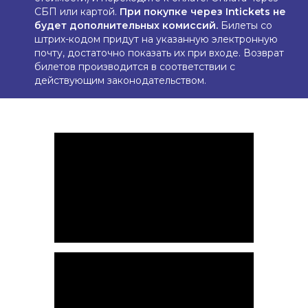
СБП или картой.
При покупке через Intickets не
будет дополнительных комиссий.
Билеты со
штрих-кодом придут на указанную электронную
почту, достаточно показать их при входе. Возврат
билетов производится в соответствии с
действующим законодательством.
Хотите быть в курсе
новых