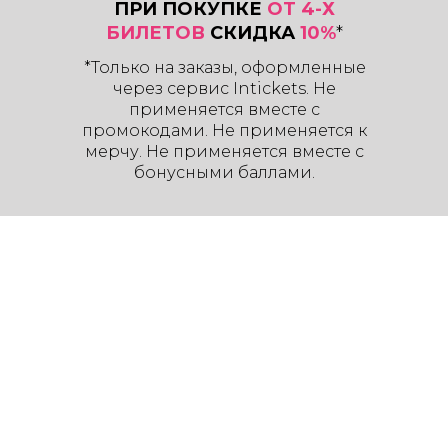
ПРИ ПОКУПКЕ
ОТ 4-Х
БИЛЕТОВ
СКИДКА
10%
*
*Только на заказы, оформленные
через сервис Intickets. Не
применяется вместе с
промокодами. Не применяется к
мерчу. Не применяется вместе с
бонусными баллами.
Концерт Инны Вальтер в
Бузулуке 15 марта 2026
Певица Инна Вальтер - с новой
концертной программой в
Бузулук
е! 15 марта 2026 в ДК
"Юбилейный" Инна Вальтер
представит новую программу «На
гульки».
На концерте в
Бузулук
е «На
гульки» прозвучат все лучшие