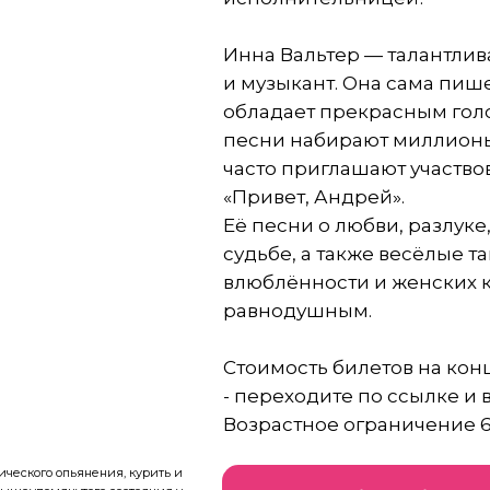
Инна Вальтер — талантлива
и музыкант. Она сама пише
обладает прекрасным гол
песни набирают миллионы 
часто приглашают участвов
«Привет, Андрей».
Её песни о любви, разлуке
судьбе, а также весёлые 
влюблённости и женских к
равнодушным.
Стоимость билетов на конц
- переходите по ссылке и 
Возрастное ограничение 
ического опьянения, курить и