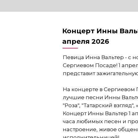
Концерт Инны Валь
апреля 2026
Певица Инна Вальтер - с 
Сергиевом Посаде
! 1 апре
представит зажигательную
На концерте в
Сергиевом 
лучшие песни Инны Вальтер
"Роза", "Татарский взгляд",
Концерт Инны Вальтер 1 а
часа любимых песен и пр
настроение, живое общен
исполнительницей!