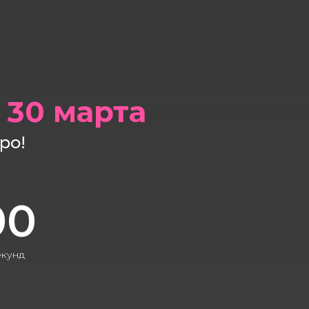
30 марта
ро!
00
екунд