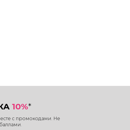
КА
10%
*
месте с промокодами. Не
баллами.