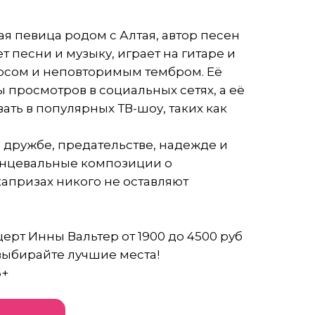
я певица родом с Алтая, автор песен
т песни и музыку, играет на гитаре и
осом и неповторимым тембром. Её
просмотров в социальных сетях, а её
ать в популярных ТВ-шоу, таких как
, дружбе, предательстве, надежде и
танцевальные композиции о
апризах никого не оставляют
ерт Инны Вальтер от 1900 до 4500 руб
выбирайте л
у
чшие места!
6+