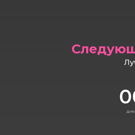
Следующ
Лу
0
дне