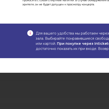
проносить с собой спиртные напитки. В случае обнаружения 
зрителя, он не будет допущен к просмотру концерта.
Для вашего удобства мы работаем чере
зала. Выбирайте понравившиеся свободны
или картой.
При покупке через Inticke
достаточно показать их при входе. Возв