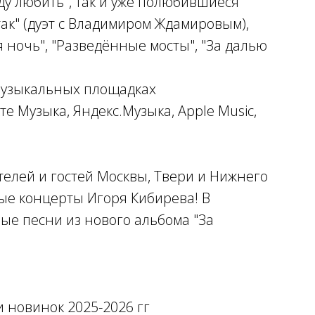
буду любить", так и уже полюбившиеся
так" (дуэт с Владимиром Ждамировым),
я ночь", "Разведённые мосты", "За далью
 музыкальных площадках
те Музыка, Яндекс.Музыка, Apple Music,
телей и гостей Москвы, Твери и Нижнего
вые концерты Игоря Кибирева! В
ые песни из нового альбома "За
 новинок 2025-2026 гг