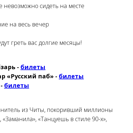
е невозможно сидеть на месте
ние на весь вечер
дут греть вас долгие месяцы!
зарь -
билеты
р «Русский паб» -
билеты
 -
билеты
лнитель из Читы, покоривший миллионы
 «Заманила», «Танцуешь в стиле 90-х»,