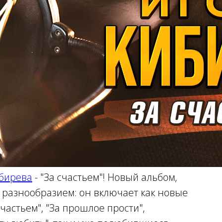
бирева
- "За счастьем"! Новый альбом,
м разнообразием: он включает как новые
 счастьем", "За прошлое прости",