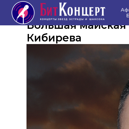
Аф
Б
Большая майская
Кибирева